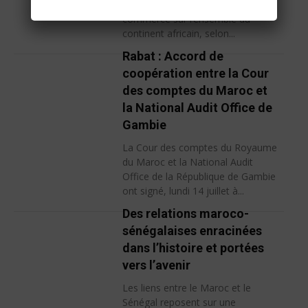
échanges bilatéraux et stimuler le
commerce sur l’ensemble du
continent africain, selon...
Rabat : Accord de
coopération entre la Cour
des comptes du Maroc et
la National Audit Office de
Gambie
La Cour des comptes du Royaume
du Maroc et la National Audit
Office de la République de Gambie
ont signé, lundi 14 juillet à...
Des relations maroco-
sénégalaises enracinées
dans l’histoire et portées
vers l’avenir
Les liens entre le Maroc et le
Sénégal reposent sur une