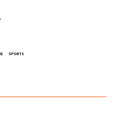
ع
NE
SPORTS