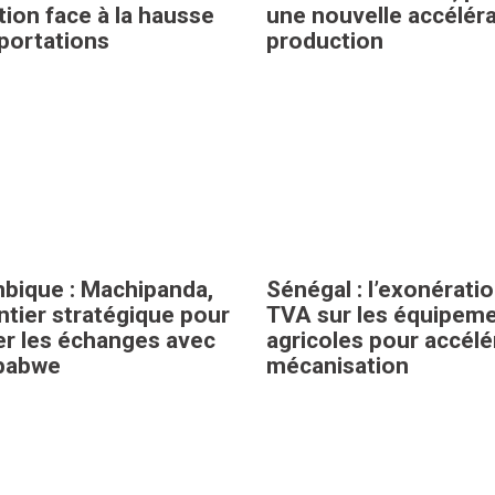
tion face à la hausse
une nouvelle accéléra
portations
production
ique : Machipanda,
Sénégal : l’exonérati
ntier stratégique pour
TVA sur les équipem
ier les échanges avec
agricoles pour accélér
mbabwe
mécanisation