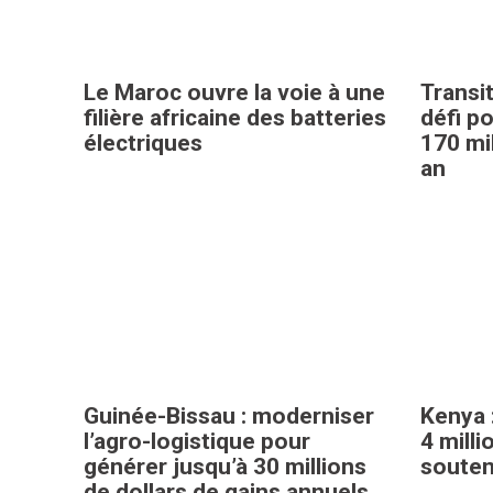
Le Maroc ouvre la voie à une
Transit
filière africaine des batteries
défi po
électriques
170 mil
an
Guinée-Bissau : moderniser
Kenya 
l’agro-logistique pour
4 milli
générer jusqu’à 30 millions
souteni
de dollars de gains annuels