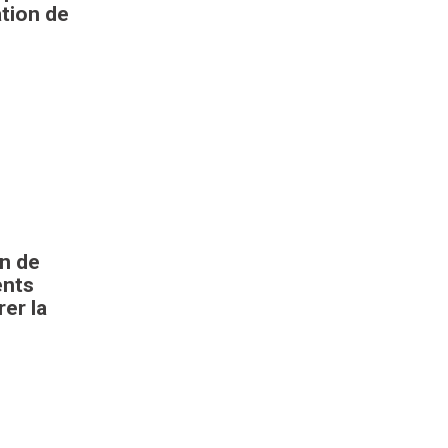
tion de
on de
ents
er la