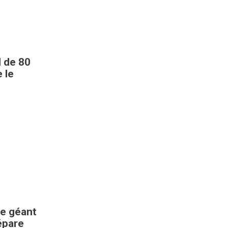
l de 80
 le
le géant
épare